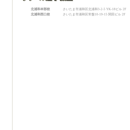
北浦和本部校
さいたま市浦和区北浦和3-2-5 YK-18ビル 2F
北浦和西口校
さいたま市浦和区常盤10-19-15 関田ビル 2F