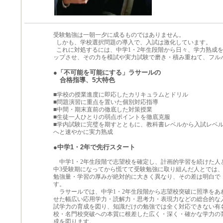
受験勉強は一朝一夕に成るものではありません。
しかも、学校選択問題の導入で、入試は激化しています。
これに対処するには、中学1・2年生段階から日々、学力熟成
ップさせ、その力を模試や実力試験で磨き・積み重ねて、フル
●「不可能を可能にする」ラサールの
合格指導、5大特色
■学校の授業進度に即応したカリキュラムとドリル
■問題演習に重点を置いた個別対応指導
■中間・期末直前の徹底した対策授業
■生徒一人ひとりの弱点ポイントを徹底克服
■学内試験に完璧を期すとともに、教科書レベルから入試レベ
へと速やかに実力熟成
●中学1・2年で先行スタート
中学1・2年生段階で志望校を確定し、計画的学習を続けた人
中3受験期になってから慌てて受験勉強に取り組んだ人とでは
勉強量・学習の厚みが絶対的に大きく異なり、その差は明白で
す。
ラサールでは、中学1・2年生段階から志望校突破に照準をあ
せた幅広い応用学力・読解力・思考力・表現力などの総合的な
試学力の育成を図り、知識だけの勉強では全く対応できない有
校・名門校突破への本質に根差した広く・深く・確かな学力の
成を図ります。