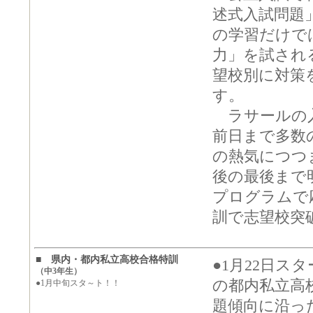
述式入試問題
の学習だけで
力」を試され
望校別に対策
す。
ラサールの入
前日まで多数
の熱気につつ
後の最後まで
プログラムで
訓で志望校突
■ 県内・都内私立高校合格特訓
●1月22日ス
（中3年生）
の都内私立高
●1月中旬スタ～ト！！
題傾向に沿っ