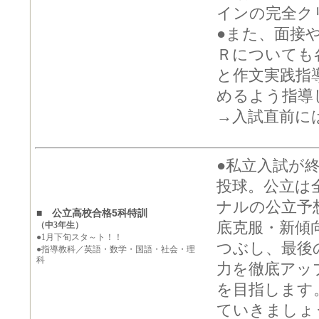
インの完全ク
●また、面接
Ｒについても
と作文実践指
めるよう指導
→入試直前に
●私立入試が
投球。公立は
ナルの公立予
■ 公立高校合格5科特訓
底克服・新傾
（中3年生）
●1月下旬スタ～ト！！
つぶし、最後の
●指導教科／英語・数学・国語・社会・理
科
力を徹底アッ
を目指します
ていきましょ