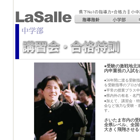
●受験の激戦地北
内申重視の入試を
●56年間に渡る受験
を受験指導のプロが
●平常の授業プラス
●県内外の有名・名
●加えて、講習会・
会など強力な受験・
す。
さいたま市内の受
全県レベル、全国
大きく飛翔させる