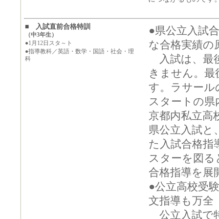
■ 入試直前合格特訓
●県公立入試合
（中3年生）
な合格実績の
●1月12日スタ～ト
●指導教科／英語・数学・国語・社会・理
入試は、最後
科
きません。最
す。ラサール
スタートの県
京都内私立高
県公立入試と
た入試合格指
スターを図る
合格指導を展
●公立高校受
文指導も万全
公立入試で特