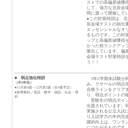
ストでの高偏差値獲
して、強力な北辰会場
間に渡って開催して
●この対策特訓は、
辰会場テストの頻出
エッセンシャルなオ
るものです。この対
ップと高偏差値獲得
かった程ランクアッ
輩出しています。偏
会場テスト対策特訓
う！！
■ 弱点強化特訓
3年2学期末試験が
（中3年生）
み。ラサールの弱点
●11月第4週～12月第3週（全4週予定）
合格ラインをクリア
●指導教科／英語・数学・国語・社会・理
り、弱点ポイントの
科
受験生の弱点ポイン
出題されています。弱
実施される公立入試
り入試学力の年内完
躍的向上は、ワンラ
につながるものです