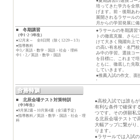
●夏期講習の選抜コー
培ってきた学力を全県
げます。前・後期あわ
展開されるラサールの
月からの学習発展に備
■ 冬期講習
●ラサールの冬期講習
（中1･2･3年生）
トの徹底克服、さらに
●12月末～ 全8日間（除く12/29～1/3）
けて大きく飛躍向上で
●指導教科
の高い有名校・名門校
中3／英語・数学・国語・社会・理科
み中の学習。選抜コー
中1・2／英語・数学・国語
を目標に、これまで培
ともに、徹底した先取
していきます。
●推薦入試の作文、面
‘
■ 北辰会場テスト対策特訓
●高校入試では誰も
（中3年生）
有利な条件で確保す
●9月第2週～10月第4週（全5週予定）
つです。その併願私
●指導教科／英語・数学・国語・社会・理
る北辰会場テストで
科
大幅アップに繋がり
ります。
●ラサールでは入試