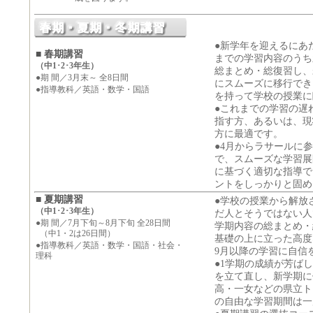
●新学年を迎えるにあ
■ 春期講習
までの学習内容のうち
（中1･2･3年生）
総まとめ・総復習し、
●期 間／3月末～ 全8日間
にスムーズに移行でき
●指導教科／英語・数学・国語
を持って学校の授業に
●これまでの学習の遅
指す方、あるいは、現
方に最適です。
●4月からラサールに
で、スムーズな学習展
に基づく適切な指導で
ントをしっかりと固め
■ 夏期講習
●学校の授業から解放
（中1･2･3年生）
だ人とそうではない人
●期 間／7月下旬～8月下旬 全28日間
学期内容の総まとめ・
（中1・2は26日間）
基礎の上に立った高度
●指導教科／英語・数学・国語・社会・
9月以降の学習に自信
理科
●1学期の成績が芳ば
を立て直し、新学期に
高・一女などの県立ト
の自由な学習期間は一